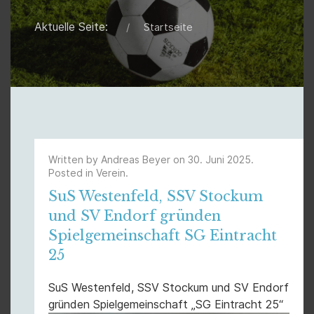
Aktuelle Seite:
Startseite
Written by Andreas Beyer on
30. Juni 2025
.
Posted in
Verein
.
SuS Westenfeld, SSV Stockum
und SV Endorf gründen
Spielgemeinschaft SG Eintracht
25
SuS Westenfeld, SSV Stockum und SV Endorf
gründen Spielgemeinschaft „SG Eintracht 25“